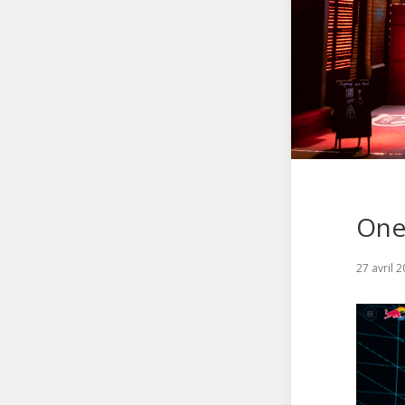
One
27 avril 