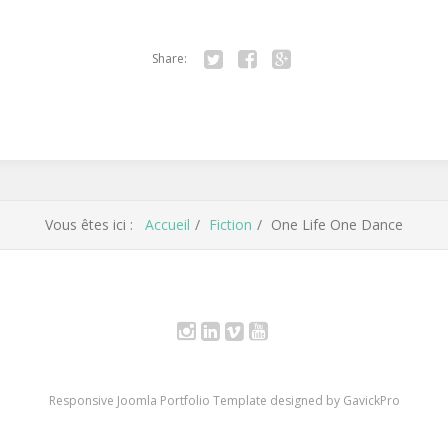
Share:
Twitter
Facebook
Google+
Vous êtes ici :
Accueil
Fiction
One Life One Dance
Instagram
LinkedIn
vimeo
youtube
Responsive Joomla Portfolio Template designed by GavickPro