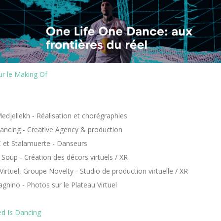
sur le Making Of
djellekh - Réalisation et chorégraphies
ancing - Creative Agency & production
C et Stalamuerte - Danseurs
Soup - Création des décors virtuels / XR
Virtuel, Groupe Novelty - Studio de production virtuelle / XR
nino - Photos sur le Plateau Virtuel
d Is Dancing