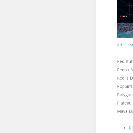
Article 
Red Bull
Redha Me
Red is D
Poppin’
Polygon 
Plateau 
Maya Dag
Re